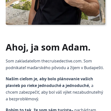
Ahoj, ja som Adam.
Som zakladateľom thecruisedective.com. Som
podnikateľ maďarského pôvodu a žijem v Budapešti.
Naším cieľom je, aby bolo plánovanie vašich
plavieb po rieke jednoduché a jednoduché,
a
chcem zabezpečiť, aby bol váš výlet nezabudnuteľný
a bezproblémový.
Robím to tak, že som sám turista
–
nachádzam