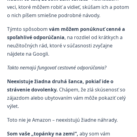
veci, ktoré môžem robiť a vidieť, skúšam ich a potom
o nich píšem smiešne podrobné návody.
Týmto spôsobom
vám môžem ponúknuť cenné a
spoľahlivé odporúčania
, na rozdiel od krátkych a
neužitočných rád, ktoré v súčasnosti zvyčajne
nájdete na Googli.
Takto nemajú fungovať cestovné odporúčania?
Neexistuje žiadna druhá šanca, pokiaľ ide o
strávenie dovolenky.
Chápem, že zlá skúsenosť so
zájazdom alebo ubytovaním vám môže pokaziť celý
výlet.
Toto nie je Amazon – neexistujú žiadne náhrady.
Som vaše „topánky na zemi“,
aby som vám