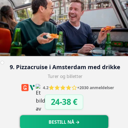
9. Pizzacruise i Amsterdam med drikke
Turer og billetter
4.2
+2030 anmeldelser
24-38 €
BESTILL NÅ →