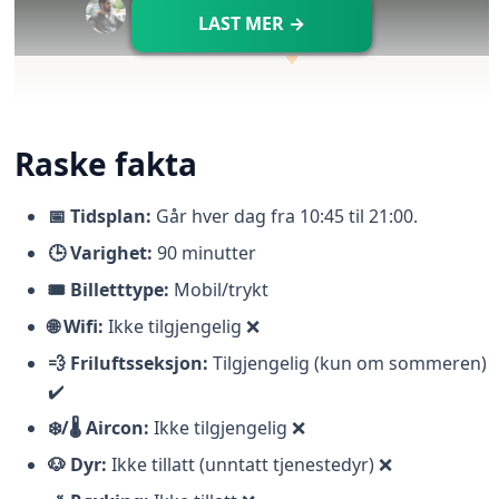
LAST MER →
Raske fakta
📅 Tidsplan:
Går hver dag fra 10:45 til 21:00.
🕒 Varighet:
90 minutter
🎟️ Billetttype:
Mobil/trykt
🌐 Wifi:
Ikke tilgjengelig ❌
🗺️ Nær Rijksmuseum:
Museumbrug 2, 1073 AX
💨 Friluftsseksjon:
Tilgjengelig (kun om sommeren)
Amsterdam, Nederland
✔️
🗺️ Nær sentralstasjonen:
Prins Hendrikkade 33b,
❄️/🌡️ Aircon:
Ikke tilgjengelig ❌
1012 TM Amsterdam, Nederland
🐶 Dyr:
Ikke tillatt (unntatt tjenestedyr) ❌