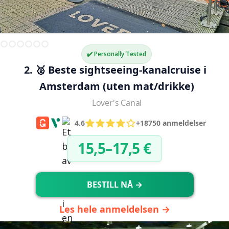
✔️ Personally Tested
2. 🥈 Beste sightseeing-kanalcruise i 
Amsterdam (uten mat/drikke)
Lover's Canal
4.6
+18750 anmeldelser
15,5–17,5 €
BESTILL NÅ →
Les hele anmeldelsen →