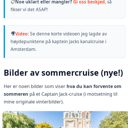
📋
Noe uklart eller mangler?
Gi oss beskjed
, så
fikser vi det ASAP!
🎥
Video
:
Se denne korte videoen jeg lagde av
høydepunktene på kaptein Jacks kanalcruise i
Amsterdam.
Bilder av sommercruise (nye!)
Her er noen bilder som viser
hva du kan forvente
om
sommeren
på et Captain Jack-cruise (i motsetning til
mine originale vinterbilder).