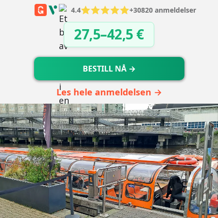
4.4
+30820 anmeldelser
27,5–42,5 €
BESTILL NÅ →
Les hele anmeldelsen →