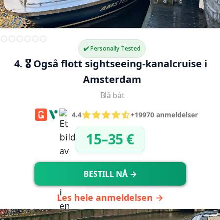
✔️ Personally Tested
4. 🎖️ Også flott sightseeing-kanalcruise i 
Amsterdam
Blå båt
4.4
+19970 anmeldelser
15–35 €
BESTILL NÅ →
Les hele anmeldelsen →