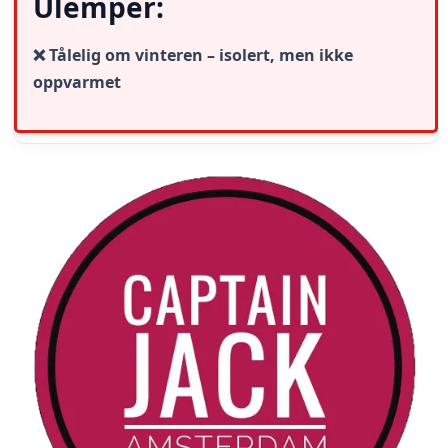
Ulemper:
❌ Tålelig om vinteren – isolert, men ikke
oppvarmet