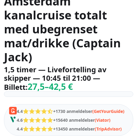
Amsterdam
kanalcruise totalt
med ubegrenset
mat/drikke (Captain
Jack)
1,5 timer — Livefortelling av
skipper — 10:45 til 21:00 —
27,5–42,5 €
Billett:
4.4
+1730 anmeldelser
(GetYourGuide)
4.6
+15640 anmeldelser
(Viator)
4.4
+13450 anmeldelser
(TripAdvisor)