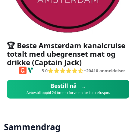
🏆 Beste Amsterdam kanalcruise
totalt med ubegrenset mat og
drikke (Captain Jack)
5.0
+
20410
anmeldelser
Bestill nå
→
Avbestill opptil 24 timer i forveien for full refusjon.
Sammendrag