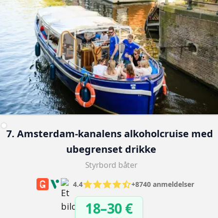
7. Amsterdam-kanalens alkoholcruise med 
ubegrenset drikke
Styrbord båter
4.4
+8740 anmeldelser
18–30 €