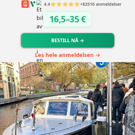
4.4
+82510 anmeldelser
16,5–35 €
BESTILL NÅ →
Les hele anmeldelsen →