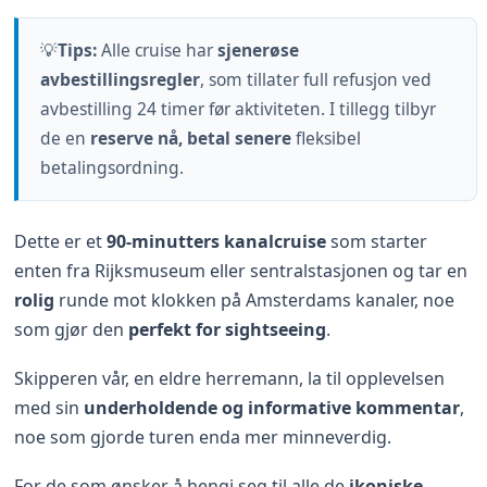
💡
Tips:
Alle cruise har
sjenerøse
avbestillingsregler
, som tillater full refusjon ved
avbestilling 24 timer før aktiviteten. I tillegg tilbyr
de en
reserve nå, betal senere
fleksibel
betalingsordning.
Dette er et
90-minutters kanalcruise
som starter
enten fra Rijksmuseum eller sentralstasjonen og tar en
rolig
runde mot klokken på Amsterdams kanaler, noe
som gjør den
perfekt for sightseeing
.
Skipperen vår, en eldre herremann, la til opplevelsen
med sin
underholdende og informative kommentar
,
noe som gjorde turen enda mer minneverdig.
For de som ønsker å hengi seg til alle de
ikoniske