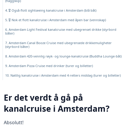
(flaggskip)
4. 🎖️ Også-flott sightseeing kanalcruise i Amsterdam (blå båt)
5. 🎖️ Nok et flott kanalcruise i Amsterdam med åpen bar (vennskap)
6. Amsterdam Light Festival kanalcruise med ubegrenset drikke (styrbord
båter)
7. Amsterdam Canal Booze Cruise med ubegrensede drikkemuligheter
(styrbord båter)
8. Amsterdam 420-vennlig røyk- og lounge-kanalcruise (Buddha Lounge-båt)
9. Amsterdam Pizza Cruise med drinker (turer og billetter)
10. Nattlig kanalcruise i Amsterdam med 4-retters middag (turer og billetter)
Er det verdt å gå på
kanalcruise i Amsterdam?
Absolutt!