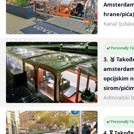
Amsterdam
hrane/pića
Kanal ljubav
✔️ Personally T
3. 🥉 Takođ
amsterdam
opcijskim 
sirom/pići
Admiralski 
✔️ Personally T
4. 🎖️ Takođ