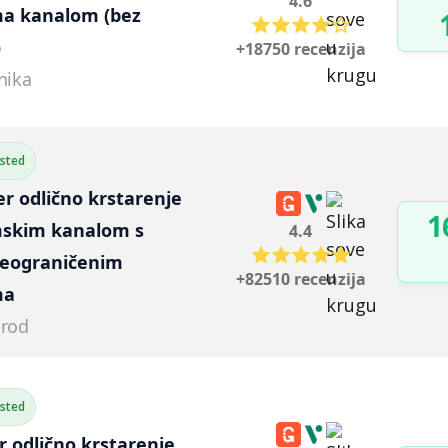
4.6
a kanalom (bez 
)
+18750 recenzija
nika
ested
er odlično krstarenje 
1
skim kanalom s 
4.4
neograničenim 
+82510 recenzija
ma
brod
ested
er odlično krstarenje 