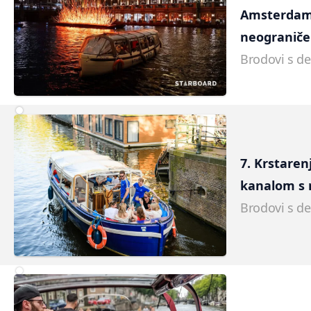
Amsterdam 
neograniče
Brodovi s d
7. Krstare
kanalom s 
Brodovi s d