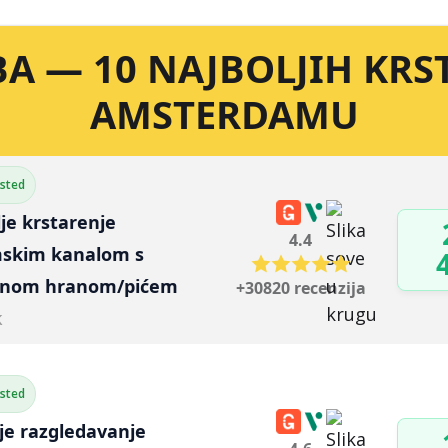
BA — 10 NAJBOLJIH KR
AMSTERDAMU
ested
lje krstarenje 
4.4
skim kanalom s 
enom hranom/pićem
+30820 recenzija
k
ested
lje razgledavanje 