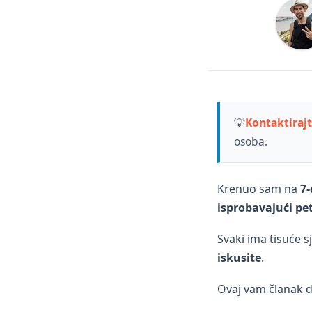
💡
Kontaktiraj
osoba.
Krenuo sam na
7
isprobavajući
pe
Svaki ima tisuće s
iskusite
.
Ovaj vam članak 