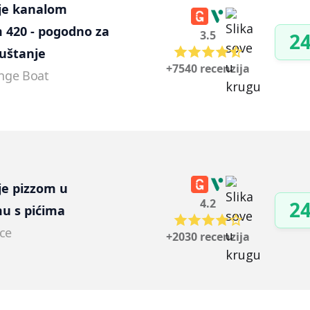
je kanalom 
420 - pogodno za 
3.5
24
puštanje
+7540 recenzija
nge Boat
je pizzom u 
4.2
24
u s pićima
ice
+2030 recenzija