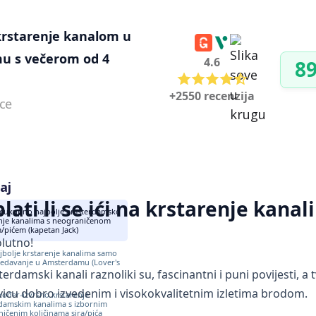
krstarenje kanalom u 
 s večerom od 4 
4.6
89
+2550 recenzija
ice
aj
plati li se ići na krstarenje ka
veukupno najbolje amsterdamsko
nje kanalima s neograničenom
pićem (kapetan Jack)
lutno!
ajbolje krstarenje kanalima samo
ledavanje u Amsterdamu (Lover's
erdamski kanali raznoliki su, fascinantni i puni povijesti, a 
tvicu dobro izvedenim i visokokvalitetnim izletima brodom.
akođer-izvrsno krstarenje
damskim kanalima s izbornim
ičenim količinama sira/pića