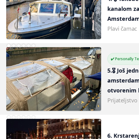
kanalom za
Amsterda
Plavi čamac
✔️ Personally T
5.🎖️ Još je
amsterdam
otvorenim
Prijateljstvo
6. Krstaren