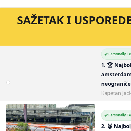
SAŽETAK I USPORED
✔️ Personally T
1. 🏆 Najbo
amsterdam
neogranič
Kapetan Jac
✔️ Personally T
2. 🥈 Najbo