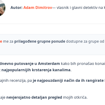
Autor:
Adam Dimitrov
— vlasnik i glavni detektiv na
te
me za
prilagođene grupne ponude
dostupne za grupe od 1
-dnevno putovanje u Amsterdam
kako bih pronašao kona
t najpopularnijih krstarenja kanalima
.
jajnih recenzija, pa
je najpouzdaniji način da ih rangirate 
daje
nevjerojatno detaljan pregled
mojih otkrića.