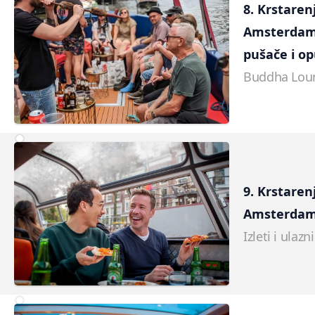
8. Krstaren
Amsterdam 
pušače i o
Buddha Lou
9. Krstaren
Amsterdam
Izleti i ulazn