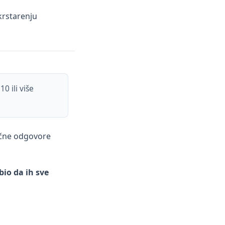
 krstarenju
0 ili više
čne odgovore
bio da ih sve