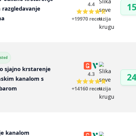
4.4
15
 razgledavanje 
ma
+19970 recenzija
ested
dno sjajno krstarenje 
4.3
24
skim kanalom s 
 barom
+14160 recenzija
je kanalom 