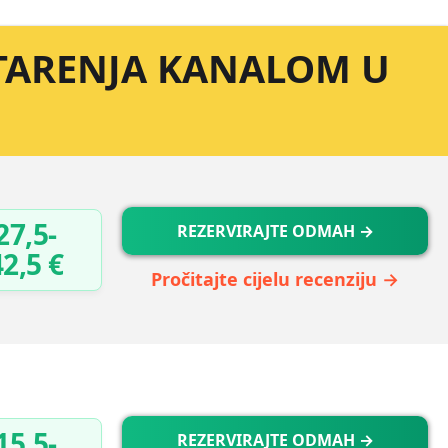
STARENJA KANALOM U
27,5-
REZERVIRAJTE ODMAH →
42,5 €
Pročitajte cijelu recenziju →
15,5-
REZERVIRAJTE ODMAH →