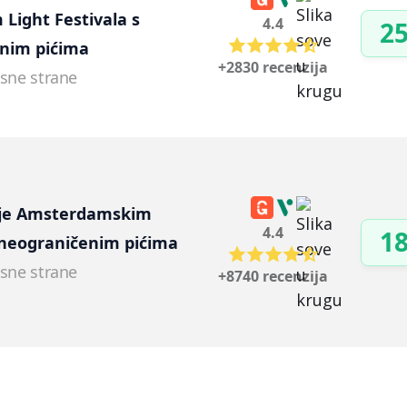
Light Festivala s 
4.4
25
nim pićima
+2830 recenzija
esne strane
nje Amsterdamskim 
4.4
18
neograničenim pićima
esne strane
+8740 recenzija