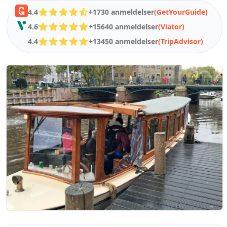
4.4
+1730 anmeldelser
(GetYourGuide)
4.6
+15640 anmeldelser
(Viator)
4.4
+13450 anmeldelser
(TripAdvisor)