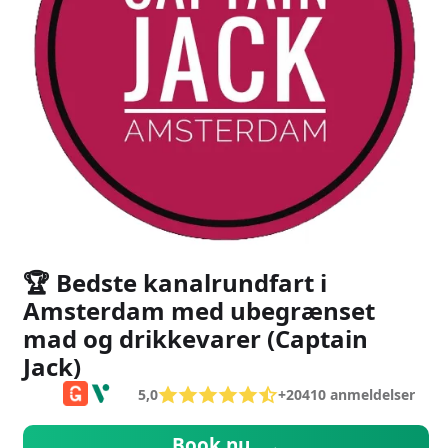
🏆 Bedste kanalrundfart i
Amsterdam med ubegrænset
mad og drikkevarer (Captain
Jack)
5,0
+
20410
anmeldelser
Book nu
→