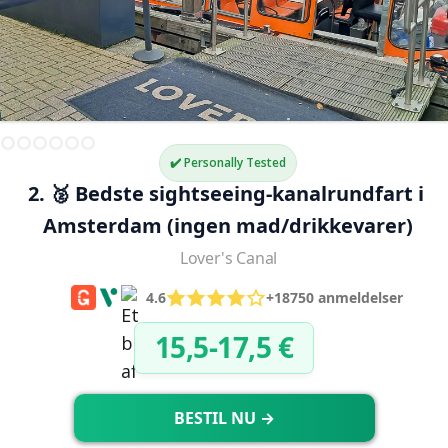
✔️ Personally Tested
2. 🥈 Bedste sightseeing-kanalrundfart i 
Amsterdam (ingen mad/drikkevarer)
Lover's Canal
4.6
+18750 anmeldelser
15,5-17,5 €
BESTIL NU →