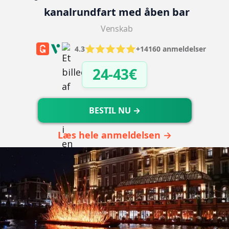
kanalrundfart med åben bar
Venskab
4.3
+14160 anmeldelser
24-43€
BESTIL NU →
Læs hele anmeldelsen →