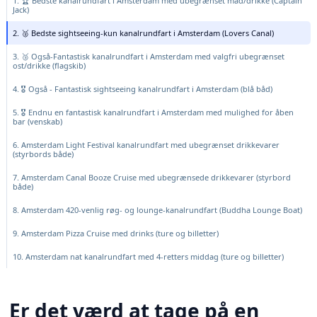
1. 🏆 Bedste kanalrundfart i Amsterdam med ubegrænset mad/drikke (Captain
Jack)
2. 🥈 Bedste sightseeing-kun kanalrundfart i Amsterdam (Lovers Canal)
3. 🥉 Også-Fantastisk kanalrundfart i Amsterdam med valgfri ubegrænset
ost/drikke (flagskib)
4. 🎖️ Også - Fantastisk sightseeing kanalrundfart i Amsterdam (blå båd)
5. 🎖️ Endnu en fantastisk kanalrundfart i Amsterdam med mulighed for åben
bar (venskab)
6. Amsterdam Light Festival kanalrundfart med ubegrænset drikkevarer
(styrbords både)
7. Amsterdam Canal Booze Cruise med ubegrænsede drikkevarer (styrbord
både)
8. Amsterdam 420-venlig røg- og lounge-kanalrundfart (Buddha Lounge Boat)
9. Amsterdam Pizza Cruise med drinks (ture og billetter)
10. Amsterdam nat kanalrundfart med 4-retters middag (ture og billetter)
Er det værd at tage på en