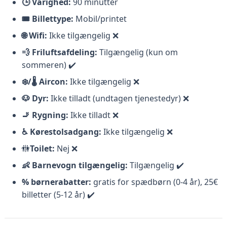
🕒 Varighed:
90 minutter
🎟️ Billettype:
Mobil/printet
🌐 Wifi:
Ikke tilgængelig ❌
🗺️ Nær Rijksmuseum:
Museumbrug 2, 1073 AX
💨 Friluftsafdeling:
Tilgængelig (kun om
Amsterdam, Holland
sommeren) ✔️
🗺️ Tæt på hovedbanegården:
Prins Hendrikkade
❄️/🌡️ Aircon:
Ikke tilgængelig ❌
33b, 1012 TM Amsterdam, Holland
🐶 Dyr:
Ikke tilladt (undtagen tjenestedyr) ❌
🚬 Rygning:
Ikke tilladt ❌
Skibet
♿ Kørestolsadgang:
Ikke tilgængelig ❌
🚻
Toilet:
Nej ❌
Båden har plads til op til
20 passagerer.
Siderne er
👶 Barnevogn tilgængelig:
Tilgængelig ✔️
50–50 % fordelt mellem semi-
permanente
% børnerabatter:
gratis for spædbørn (0-4 år), 25€
træsidevægge
og et
midlertidigt vinterdække
.
billetter (5-12 år) ✔️
Hele taget er også midlertidigt.