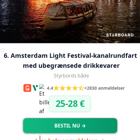
6. Amsterdam Light Festival-kanalrundfart 
med ubegrænsede drikkevarer
Styrbords både
4.4
+2830 anmeldelser
25-28 €
BESTIL NU →