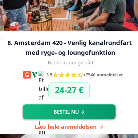
8. Amsterdam 420 - Venlig kanalrundfart 
med ryge- og loungefunktion
Buddha Lounge båd
3.5
+7540 anmeldelser
24-27 €
BESTIL NU →
Læs hele anmeldelsen →