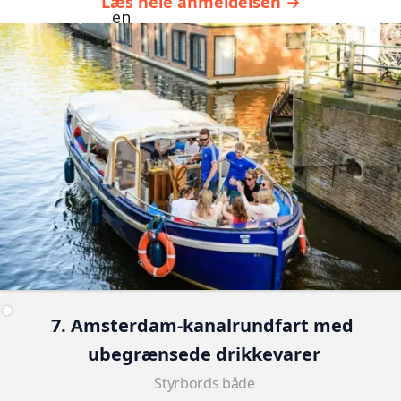
Læs hele anmeldelsen →
7. Amsterdam-kanalrundfart med 
ubegrænsede drikkevarer
Styrbords både