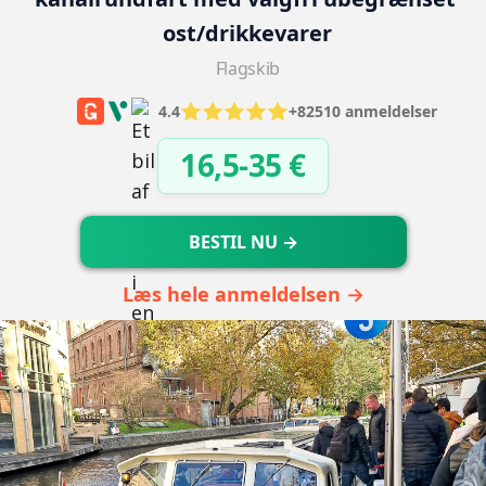
ost/drikkevarer
Flagskib
4.4
+82510 anmeldelser
16,5-35 €
BESTIL NU →
Læs hele anmeldelsen →