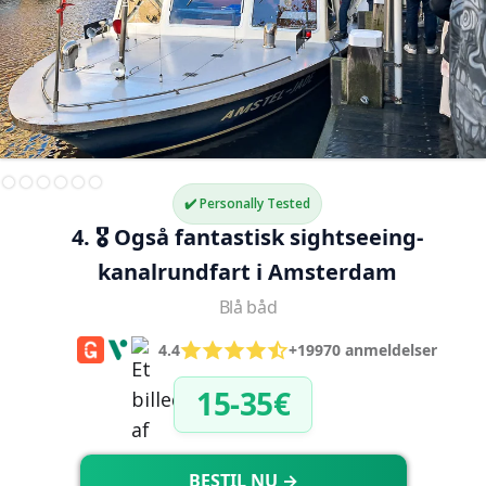
✔️ Personally Tested
4. 🎖️ Også fantastisk sightseeing-
kanalrundfart i Amsterdam
Blå båd
4.4
+19970 anmeldelser
15-35€
BESTIL NU →