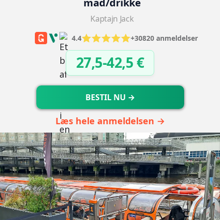
mad/drikke
Kaptajn Jack
4.4
+30820 anmeldelser
27,5-42,5 €
BESTIL NU →
Læs hele anmeldelsen →