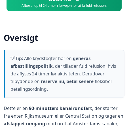
Afbestil op til 24 timer i forvejen for at få fuld refusion.
Oversigt
💡
Tip:
Alle krydstogter har en
generøs
afbestillingspolitik
, der tillader fuld refusion, hvis
de aflyses 24 timer før aktiviteten. Derudover
tilbyder de en
reserve nu, betal senere
fleksibel
betalingsordning.
Dette er en
90-minutters kanalrundfart
, der starter
fra enten Rijksmuseum eller Central Station og tager en
afslappet omgang
mod uret af Amsterdams kanaler,