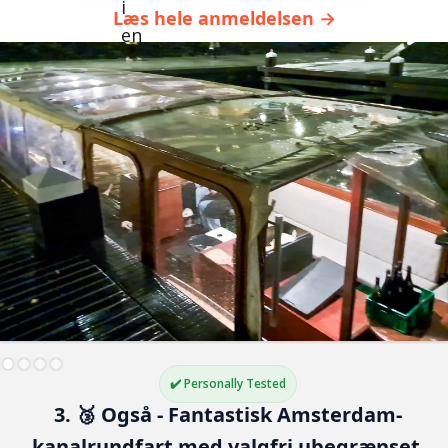
Læs hele anmeldelsen →
✔️ Personally Tested
3. 🥉 Også - Fantastisk Amsterdam-
kanalrundfart med valgfri ubegrænset 