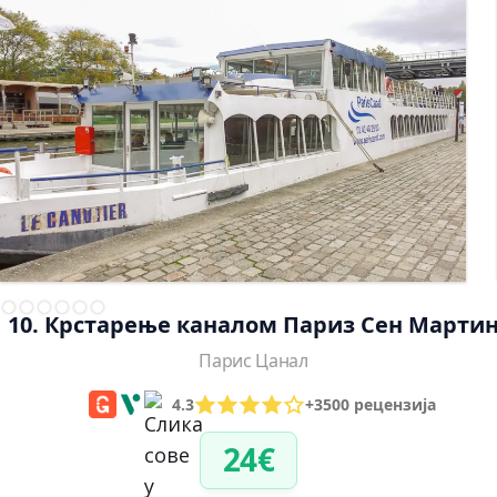
10. Крстарење каналом Париз Сен Марти
Парис Цанал
4.3
+3500 рецензија
24€