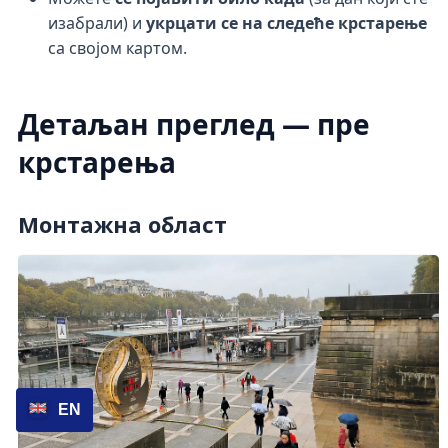
изабрали) и
укрцати се на следеће крстарење
са својом картом.
Детаљан преглед — пре
крстарења
Монтажна област
EN