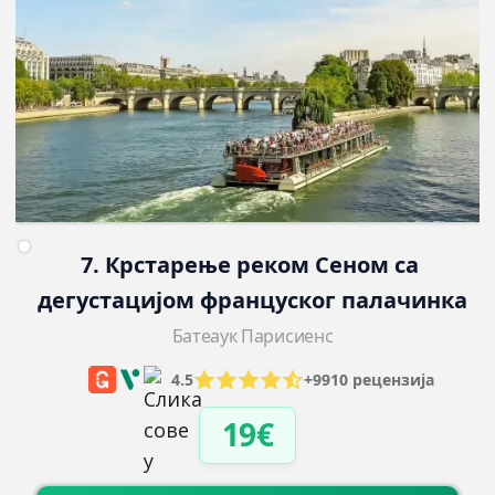
7. Крстарење реком Сеном са 
дегустацијом француског палачинка
Батеаук Парисиенс
4.5
+9910 рецензија
19€