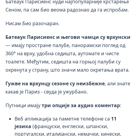
Батеаук Парисиенс нуди најпопуларније крстарење
Сеном, па сам био веома радознао да га испробам.
Нисам био разочаран.
Батеаук Парисиенс и његови чамци су врхунски
— имају простране палубе, панорамски поглед од
360° на врху, удобна седишта, аутомате и чисте
тоалете. Међутим, седишта на горњој палуби су
окренута у страну, што значи мало окретања врата.
Гужве на врхунцу сезоне су неизбежне
, али знате
какав је Париз - свуда је ужурбано.
Путници имају
три опције за аудио коментар
:
Веб апликација за паметне телефоне са
11
језика
(француски, енглески, шпански,
португалски, италијански, немачки, кинески,