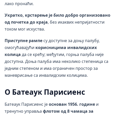
лако пронаћи.
Укратко, крстарење је било добро организовано
од почетка до краја
, без икаквих непријатности
током мог искуства.
Приступне рампе
су доступне за доњу палубу,
омогућавајући
корисницима инвалидских
колица
да се крећу; међутим, горња палуба није
доступна. Доња палуба има неколико степеница са
једним степеном и има ограничен простор за
маневрисање са инвалидским колицима.
О Батеаук Парисиенс
Батеаук Парисиенс је
основан 1956. године
и
тренутно управља
флотом од 8 чамаца за