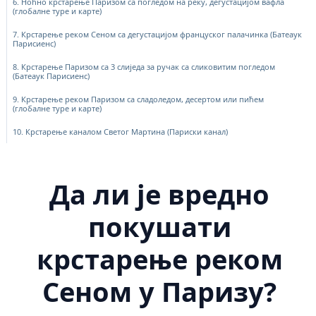
6. Ноћно крстарење Паризом са погледом на реку, дегустацијом вафла
(глобалне туре и карте)
7. Крстарење реком Сеном са дегустацијом француског палачинка (Батеаук
Парисиенс)
8. Крстарење Паризом са 3 слиједа за ручак са сликовитим погледом
(Батеаук Парисиенс)
9. Крстарење реком Паризом са сладоледом, десертом или пићем
(глобалне туре и карте)
10. Крстарење каналом Светог Мартина (Париски канал)
Да ли је вредно
покушати
крстарење реком
Сеном у Паризу?