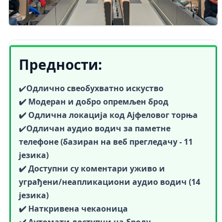
Предности:
✔️
Одлично свеобухватно искуство
✔️ Модеран и добро опремљен брод
✔️ Одлична локација код Ајфеловог торња
✔️
Одличан
аудио водич за паметне
телефоне (базиран на веб прегледачу - 11
језика)
✔️ Доступни су коментари уживо и
уграђени/неапликациони аудио водич (14
језика)
✔️ Наткривена чекаоница
✔️ Аутомати доступни на броду