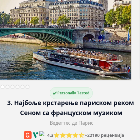
✔️ Personally Tested
3. Најбоље крстарење париском реком 
Сеном са француском музиком
Ведеттес де Парис
4.3
+22190 рецензија