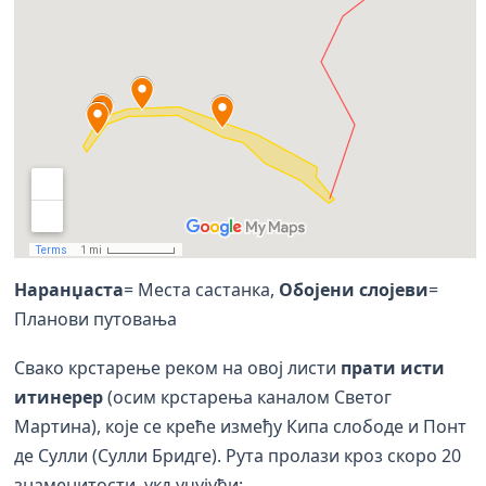
Наранџаста
= Места састанка,
Обојени слојеви
=
Планови путовања
Свако крстарење реком на овој листи
прати исти
итинерер
(осим крстарења каналом Светог
Мартина), које се креће између Кипа слободе и Понт
де Сулли (Сулли Бридге). Рута пролази кроз скоро 20
знаменитости, укључујући: