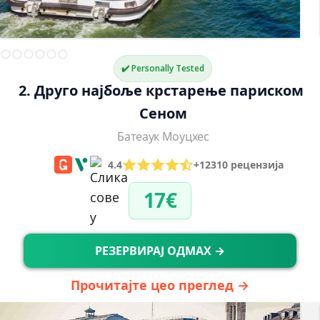
✔️ Personally Tested
2. Друго најбоље крстарење париском 
Сеном
Батеаук Моуцхес
4.4
+12310 рецензија
17€
РЕЗЕРВИРАЈ ОДМАХ →
Прочитајте цео преглед →