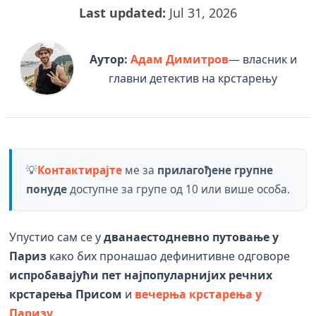
Last updated:
Jul 31, 2026
Аутор:
Адам Димитров
— власник и
главни детектив на крстарењу
💡
Контактирајте
ме за
прилагођене групне
понуде
доступне за групе од 10 или више особа.
Упустио сам се у
дванаестодневно путовање у
Париз
како бих пронашао дефинитивне одговоре
испробавајући
пет најпопуларнијих речних
крстарења Присом
и
вечерња крстарења у
Паризу
.