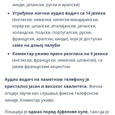
хинди, јапански, руски и арапски)
Уграђени жични аудио водич са 14 језика
(енглески, немачки, кинески-мандарински,
корејски, шпански, италијански, јапански,
холандски, пољски, португалски, руски,
француски, арапски, хинди), који је доступан
само на доњој палуби
.
Коментар уживо преко разгласа на 4 језика
(енглески, француски, немачки, шпански), са
јаким француским акцентом.
Аудио водич на паметном телефону је
кристално јасан и високог квалитета.
Жична
опција звучи као слушање фиксне телефонске
линије. Коментар уживо.
Локација је
одмах поред Ајфелове куле,
тако да је