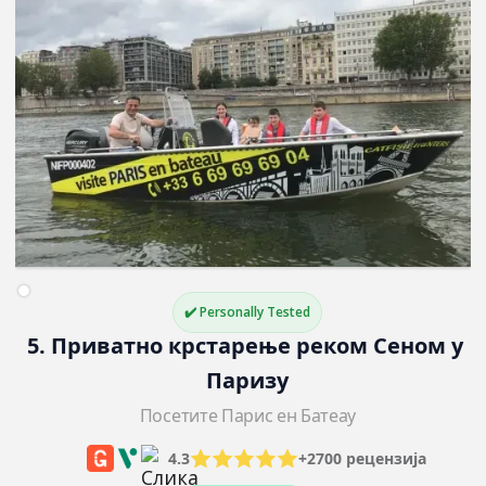
✔️ Personally Tested
5. Приватно крстарење реком Сеном у 
Паризу
Посетите Парис ен Батеау
4.3
+2700 рецензија