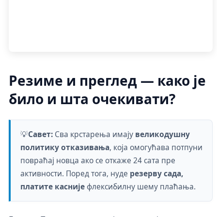
Резиме и преглед — како је
било и шта очекивати?
💡
Савет:
Сва крстарења имају
великодушну
политику отказивања
, која омогућава потпуни
повраћај новца ако се откаже 24 сата пре
активности. Поред тога, нуде
резерву сада,
платите касније
флексибилну шему плаћања.