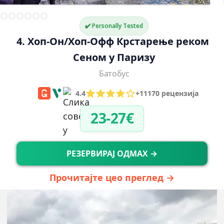
✔️ Personally Tested
4. Хоп-Он/Хоп-Офф Крстарење реком 
Сеном у Паризу
Батобус
4.4
+11170 рецензија
23-27€
РЕЗЕРВИРАЈ ОДМАХ →
Прочитајте цео преглед →