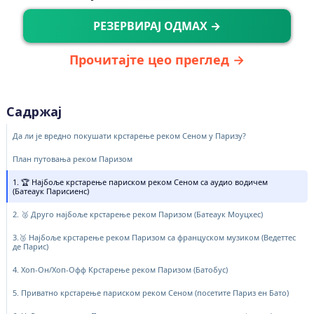
РЕЗЕРВИРАЈ ОДМАХ →
Прочитајте цео преглед →
Садржај
Да ли је вредно покушати крстарење реком Сеном у Паризу?
План путовања реком Паризом
1. 🏆 Најбоље крстарење париском реком Сеном са аудио водичем
(Батеаук Парисиенс)
2. 🥈 Друго најбоље крстарење реком Паризом (Батеаук Моуцхес)
3.🥉 Најбоље крстарење реком Паризом са француском музиком (Ведеттес
де Парис)
4. Хоп-Он/Хоп-Офф Крстарење реком Паризом (Батобус)
5. Приватно крстарење париском реком Сеном (посетите Париз ен Бато)