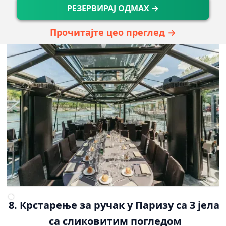
РЕЗЕРВИРАЈ ОДМАХ →
Прочитајте цео преглед →
8. Крстарење за ручак у Паризу са 3 јела 
са сликовитим погледом