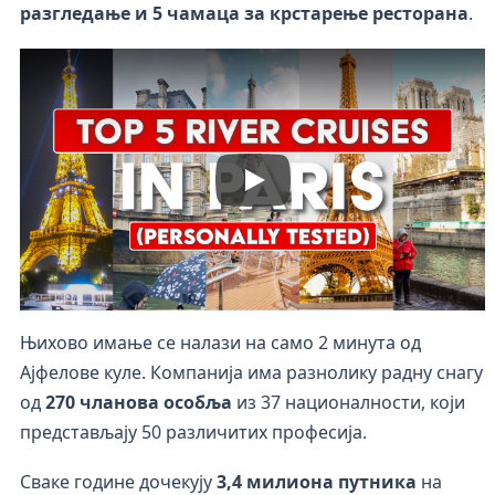
разгледање и 5 чамаца за крстарење ресторана
.
Њихово имање се налази на само 2 минута од
Ајфелове куле. Компанија има разнолику радну снагу
од
270 чланова особља
из 37 националности, који
представљају 50 различитих професија.
Сваке године дочекују
3,4 милиона путника
на