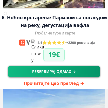
6. Ноћно крстарење Паризом са погледом
на реку, дегустација вафла
Глобалне туре и карте
4.4
+2200 рецензија
19€
РЕЗЕРВИРАЈ ОДМАХ →
Прочитајте цео преглед →