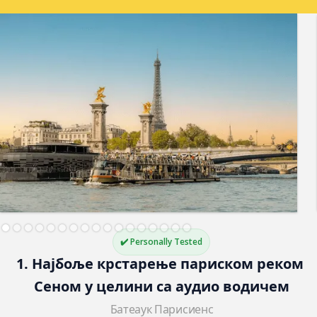
✔️ Personally Tested
1. Најбоље крстарење париском реком 
Сеном у целини са аудио водичем
Батеаук Парисиенс