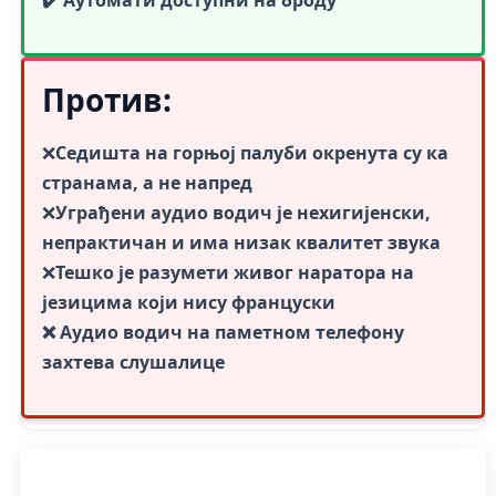
Против:
❌
Седишта на горњој палуби окренута су ка
странама, а не напред
❌
Уграђени аудио водич је нехигијенски,
непрактичан и има низак квалитет звука
❌
Тешко је разумети живог наратора на
језицима који нису француски
❌ Аудио водич на паметном телефону
захтева слушалице