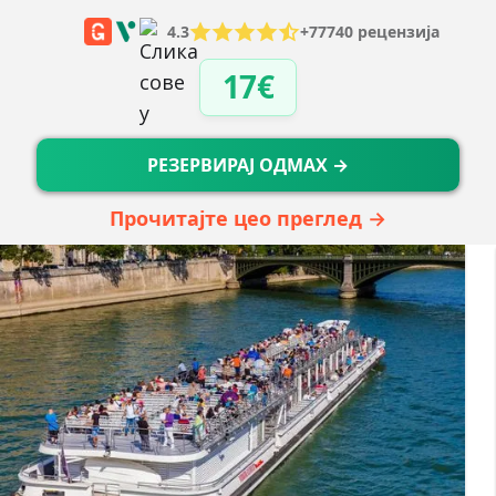
4.3
+77740 рецензија
17€
РЕЗЕРВИРАЈ ОДМАХ →
Прочитајте цео преглед →