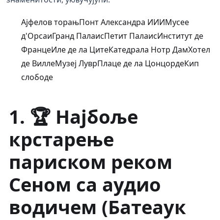
Ајфелов торањПонт Александра ИИИМусее
д'ОрсаиГранд ПалаисПетит ПалаисИнститут де
ФранцеИле де ла ЦитеКатедрала Нотр ДамХотел
де ВиллеМузеј ЛуврПлаце де ла ЦонцордеКип
слободе
1. 🏆 Најбоље
крстарење
париском реком
Сеном са аудио
водичем (Батеаук