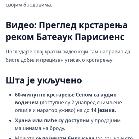
својим бродовима.
Видео: Преглед крстарења
реком Батеаук Парисиенс
Погледајте овај кратки видео који сам направио да
бисте добили прецизан утисак о крстарењу:
Шта је укључено
60-минутно крстарење Сеном
са аудио
водичем
(доступне су 2 унапред снимљене
опције и наратор уживо) на до
14 језика
.
Храна или пиће су доступни
у продајним
машинама на броду.
Можете
се појавити било када
(за дан који сте