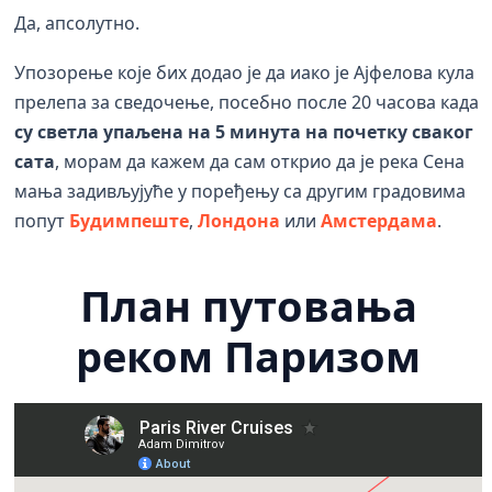
Да, апсолутно.
Упозорење које бих додао је да иако је Ајфелова кула
прелепа за сведочење, посебно после 20 часова када
су светла упаљена на 5 минута на почетку сваког
сата
, морам да кажем да сам открио да је река Сена
мања задивљујуће у поређењу са другим градовима
попут
Будимпеште
,
Лондона
или
Амстердама
.
План путовања
реком Паризом