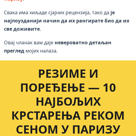
Свака има хиљаде сјајних рецензија, тако да
је
најпоузданији начин да их рангирате био да их
све доживите
.
Овај чланак вам даје
невероватно детаљан
преглед
мојих налаза.
РЕЗИМЕ И
ПОРЕЂЕЊЕ — 10
НАЈБОЉИХ
КРСТАРЕЊА РЕКОМ
СЕНОМ У ПАРИЗУ