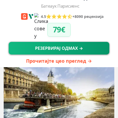
Батеаук Парисиенс
4.5
+8090 рецензија
79€
РЕЗЕРВИРАЈ ОДМАХ →
Прочитајте цео преглед →