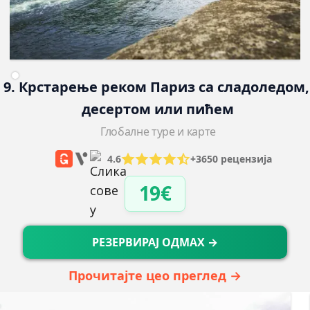
9. Крстарење реком Париз са сладоледом,
десертом или пићем
Глобалне туре и карте
4.6
+3650 рецензија
19€
РЕЗЕРВИРАЈ ОДМАХ →
Прочитајте цео преглед →