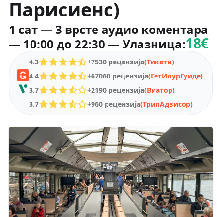
Парисиенс)
1 сат — 3 врсте аудио коментара
18€
— 10:00 до 22:30 — Улазница:
4.3
+7530 рецензија
(Тикети)
4.4
+67060 рецензија
(ГетИоурГуиде)
3.7
+2190 рецензија
(Виатор)
3.7
+960 рецензија
(ТрипАдвисор)