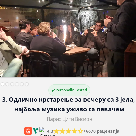
✔️ Personally Tested
3. Одлично крстарење за вечеру са 3 јела,
најбоља музика уживо са певачем
Парис Цити Висион
4.3
+6670 рецензија