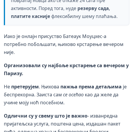
повраћај новца ако се откаже 24 сата пре
активности. Поред тога, нуде
резерву сада,
платите касније
флексибилну шему плаћања.
Иако је онлајн присуство Батеаук Моуцхес-а
потребно побољшати, њихово крстарење вечером
није.
Организовали су најбоље крстарење са вечером у
Паризу.
Не
претерујем
. Њихова
пажња према детаљима
је
беспрекорна. Заиста сам
се осећао
као да желе да
учине моју ноћ посебном.
Одлични су у свему што је важно
- изванредна
пријатељска услуга, поштена цена, издашан пакет
пића, одлична храна и беспрекорни бродски