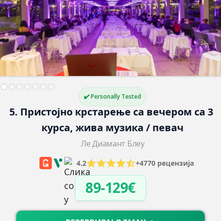
✔️ Personally Tested
5. Пристојно крстарење са вечером са 3 
курса, жива музика / певач
Ле Диамант Блеу
4.2
+4770 рецензија
89-129€