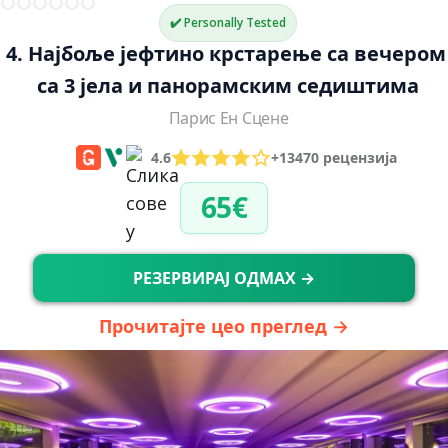
✔️ Personally Tested
4. Најбоље јефтино крстарење са вечером
са 3 јела и панорамским седиштима
Парис Ен Сцене
4.6
+13470 рецензија
65€
РЕЗЕРВИРАЈ ОДМАХ →
Прочитајте цео преглед →