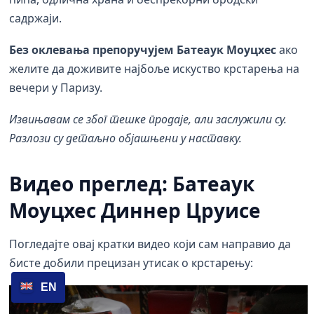
садржаји.
Без оклевања препоручујем Батеаук Моуцхес
ако
желите да доживите најбоље искуство крстарења на
вечери у Паризу.
Извињавам се због тешке продаје, али заслужили су.
Разлози су детаљно објашњени у наставку.
Видео преглед: Батеаук
Моуцхес Диннер Цруисе
Погледајте овај кратки видео који сам направио да
бисте добили прецизан утисак о крстарењу:
EN