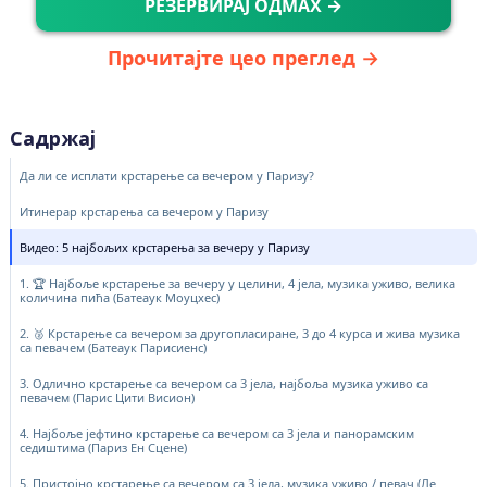
РЕЗЕРВИРАЈ ОДМАХ →
Прочитајте цео преглед →
Садржај
Да ли се исплати крстарење са вечером у Паризу?
Итинерар крстарења са вечером у Паризу
Видео: 5 најбољих крстарења за вечеру у Паризу
1. 🏆 Најбоље крстарење за вечеру у целини, 4 јела, музика уживо, велика
количина пића (Батеаук Моуцхес)
2. 🥈 Крстарење са вечером за другопласиране, 3 до 4 курса и жива музика
са певачем (Батеаук Парисиенс)
3. Одлично крстарење са вечером са 3 јела, најбоља музика уживо са
певачем (Парис Цити Висион)
4. Најбоље јефтино крстарење са вечером са 3 јела и панорамским
седиштима (Париз Ен Сцене)
5. Пристојно крстарење са вечером са 3 јела, музика уживо / певач (Ле