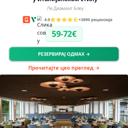
Ле Диамант Блеу
4.0
+3890 рецензија
59-72€
РЕЗЕРВИРАЈ ОДМАХ →
Прочитајте цео преглед →