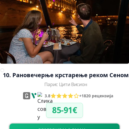
10. Рановечерње крстарење реком Сеном
Парис Цити Висион
3.8
+1820 рецензија
85-91€