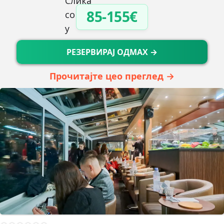
85-155€
РЕЗЕРВИРАЈ ОДМАХ →
Прочитајте цео преглед →