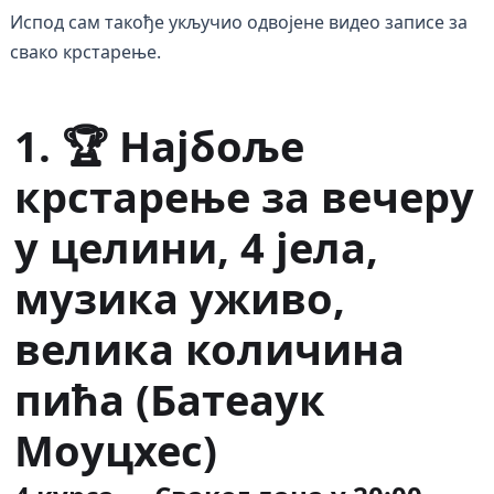
Испод сам такође укључио одвојене видео записе за
свако крстарење.
1. 🏆 Најбоље
крстарење за вечеру
у целини, 4 јела,
музика уживо,
велика количина
пића (Батеаук
Моуцхес)