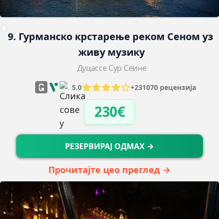
9. Гурманско крстарење реком Сеном уз 
живу музику
Дуцассе Сур Сеине
5.0
+231070 рецензија
230€
РЕЗЕРВИРАЈ ОДМАХ →
Прочитајте цео преглед →