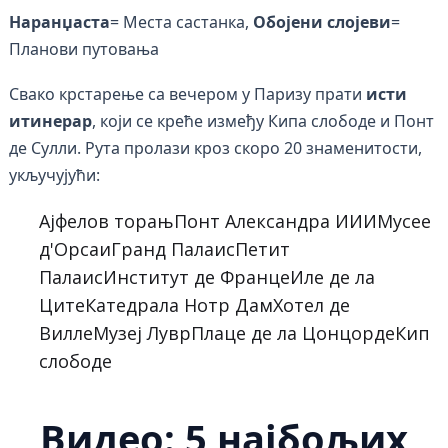
Наранџаста
= Места састанка,
Обојени слојеви
=
Планови путовања
Свако крстарење са вечером у Паризу прати
исти
итинерар
, који се креће између Кипа слободе и Понт
де Сулли. Рута пролази кроз скоро 20 знаменитости,
укључујући:
Ајфелов торањПонт Александра ИИИМусее
д'ОрсаиГранд ПалаисПетит
ПалаисИнститут де ФранцеИле де ла
ЦитеКатедрала Нотр ДамХотел де
ВиллеМузеј ЛуврПлаце де ла ЦонцордеКип
слободе
Видео: 5 најбољих