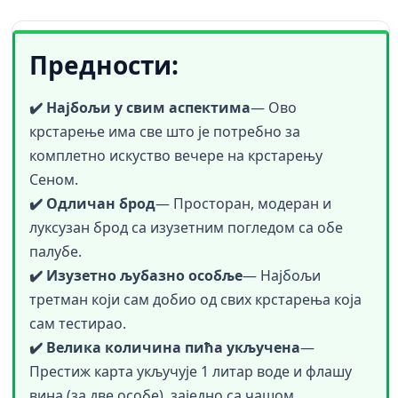
Предности:
✔️ Најбољи у свим аспектима
—
Ово
крстарење има све што је потребно за
комплетно искуство вечере на крстарењу
Сеном.
✔️ Одличан брод
— Просторан, модеран и
луксузан брод са изузетним погледом са обе
палубе.
✔️ Изузетно љубазно особље
— Најбољи
третман који сам добио од свих крстарења која
сам тестирао.
✔️ Велика количина пића укључена
—
Престиж карта укључује 1 литар воде и флашу
вина (за две особе), заједно са чашом