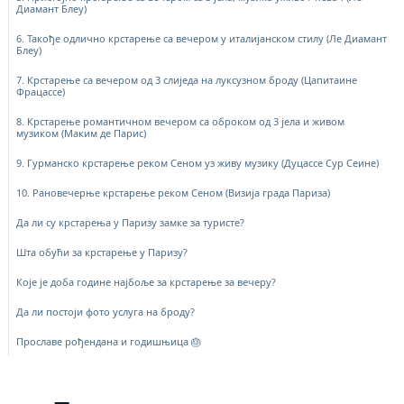
Диамант Блеу)
6. Такође одлично крстарење са вечером у италијанском стилу (Ле Диамант
Блеу)
7. Крстарење са вечером од 3 слиједа на луксузном броду (Цапитаине
Фрацассе)
8. Крстарење романтичном вечером са оброком од 3 јела и живом
музиком (Маким де Парис)
9. Гурманско крстарење реком Сеном уз живу музику (Дуцассе Сур Сеине)
10. Рановечерње крстарење реком Сеном (Визија града Париза)
Да ли су крстарења у Паризу замке за туристе?
Шта обући за крстарење у Паризу?
Које је доба године најбоље за крстарење за вечеру?
Да ли постоји фото услуга на броду?
Прославе рођендана и годишњица 🎂