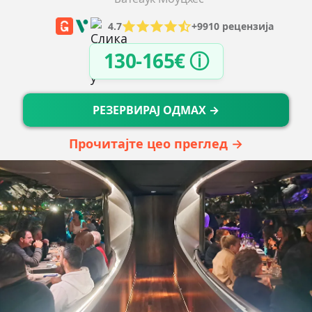
4.7
+9910 рецензија
130-165€ ⓘ
РЕЗЕРВИРАЈ ОДМАХ →
Прочитајте цео преглед →