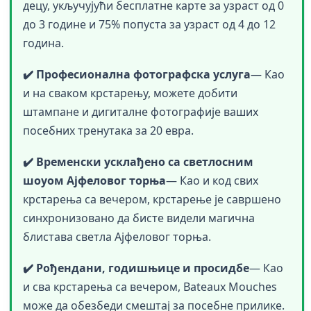
децу, укључујући бесплатне карте за узраст од 0
до 3 године и 75% попуста за узраст од 4 до 12
година.
✔️ Професионална фотографска услуга
— Као
и на сваком крстарењу, можете добити
штампане и дигиталне фотографије ваших
посебних тренутака за 20 евра.
✔️ Временски усклађено са светлосним
шоуом Ајфеловог торња
— Као и код свих
крстарења са вечером, крстарење је савршено
синхронизовано да бисте видели магична
блистава светла Ајфеловог торња.
✔️ Рођендани, годишњице
и просидбе
— Као
и сва крстарења са вечером, Bateaux Mouches
може да обезбеди смештај за посебне прилике.