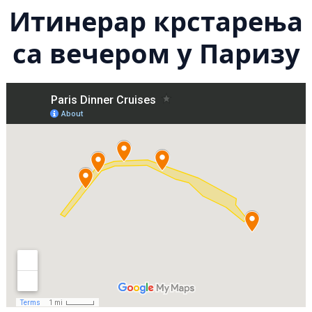
Итинерар крстарења
са вечером у Паризу