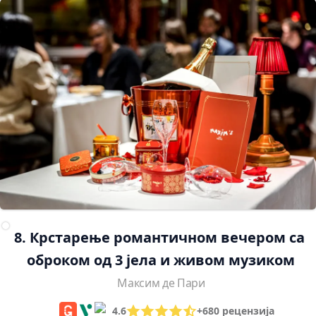
8. Крстарење романтичном вечером са 
оброком од 3 јела и живом музиком
Максим де Пари
4.6
+680 рецензија