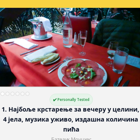
✔️ Personally Tested
1. Најбоље крстарење за вечеру у целини,
4 јела, музика уживо, издашна количина 
пића
Батеаук Моуцхес