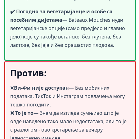
✔️ Погодно за вегетаријанце и особе са
посебним дијетама
— Bateaux Mouches нуди
вегетаријанске опције (само предјело и главно
јело) које су такође веганске, без глутена, без
лактозе, без јаја и без орашастих плодова.
Против:
❌
Ви-Фи није доступан
— Без мобилних
података, ТикТок и Инстаграм повлачења могу
тешко погодити.
❌ То је то
—
Знам да изгледа сумњиво што је
овде наведено тако мало недостатака, али то је
с разлогом - ово крстарење за вечеру
једноставно има све.