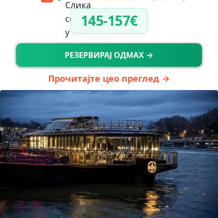
145-157€
РЕЗЕРВИРАЈ ОДМАХ →
Прочитајте цео преглед →