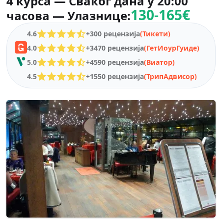
4 курса — Сваког дана у 20:00
130-165€
часова — Улазнице:
4.6
+300 рецензија
(Тикети)
4.0
+3470 рецензија
(ГетИоурГуиде)
5.0
+4590 рецензија
(Виатор)
4.5
+1550 рецензија
(ТрипАдвисор)