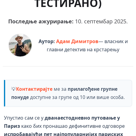
ТЕСТИРАНО)
Последње ажурирање:
10. септембар 2025.
Аутор:
Адам Димитров
— власник и
главни детектив на крстарењу
💡
Контактирајте
ме за
прилагођене групне
понуде
доступне за групе од 10 или више особа.
Упустио сам се у
дванаестодневно путовање у
Париз
како бих пронашао дефинитивне одговоре
испробавајући
пет најпопуларнијих париских