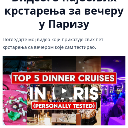
крстарења за вечеру
у Паризу
Погледајте мој видео који приказује свих пет
крстарења са вечером које сам тестирао.