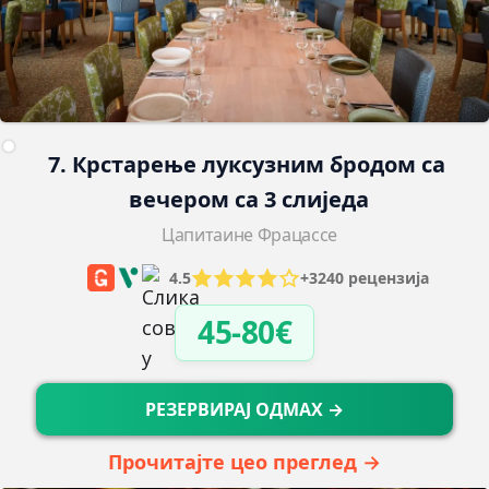
7. Крстарење луксузним бродом са 
вечером са 3 слиједа
Цапитаине Фрацассе
4.5
+3240 рецензија
45-80€
РЕЗЕРВИРАЈ ОДМАХ →
Прочитајте цео преглед →