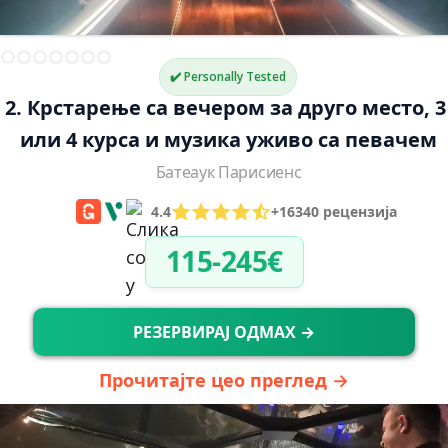
✔️ Personally Tested
2. Крстарење са вечером за друго место, 3
или 4 курса и музика уживо са певачем
Батеаук Парисиенс
4.4
+16340 рецензија
115-245€
РЕЗЕРВИРАЈ ОДМАХ →
Прочитајте цео преглед →