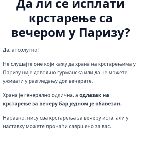
Да ли се исплати
крстарење са
вечером у Паризу?
Да, апсолутно!
Не слушајте оне који кажу да храна на крстарењима у
Паризу није довољно гурманска или да не можете
уживати у разгледању док вечерате.
Храна је генерално одлична, а
одлазак на
крстарење за вечеру бар једном је обавезан.
Наравно, нису сва крстарења за вечеру иста, али у
наставку можете пронаћи савршено за вас.