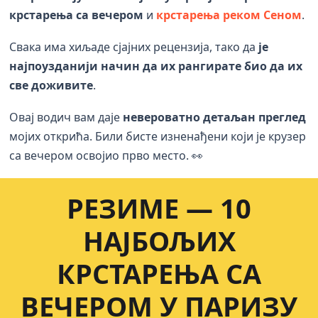
крстарења са вечером
и
крстарења реком Сеном
.
Свака има хиљаде сјајних рецензија, тако да
је
најпоузданији начин да их рангирате био да их
све доживите
.
Овај водич вам даје
невероватно детаљан преглед
мојих открића. Били бисте изненађени који је крузер
са вечером освојио прво место. 👀
РЕЗИМЕ — 10
НАЈБОЉИХ
КРСТАРЕЊА СА
ВЕЧЕРОМ У ПАРИЗУ