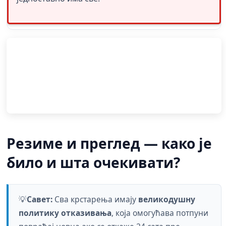
Резиме и преглед — како је
било и шта очекивати?
💡
Савет:
Сва крстарења имају
великодушну
политику отказивања
, која омогућава потпуни