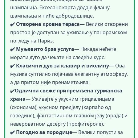
шампањца. Екселанс карта додаје флашу
шампањца и пиће добродошлице.
✔️ Отворена кровна тераса
— Велики отворени
простор је доступан за уживање у панорамском
погледу на Париз.
✔️ Муњевито брза услуга
— Никада нећете
морати дуго да чекате на следећи курс.
✔️ Класични дуо за клавир и виолину
— Ова
музика суптилно појачава елегантну атмосферу,
а да притом није пренаметљива.
✔️
Одлична свеже припремљена гурманска
храна
— Уживајте у укусним грицкалицама
(сконсима), укусном предјелу (карпаћо од
говедине), фантастичном главном јелу (орада) и
невероватном десерту (профитероле).
✔️ Погодно за породице
— Велики попусти за