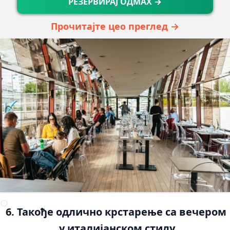
РЕЗЕРВИРАЈ ОДМАХ →
Прочитајте цео преглед →
6. Такође одлично крстарење са вечером 
у италијанском стилу