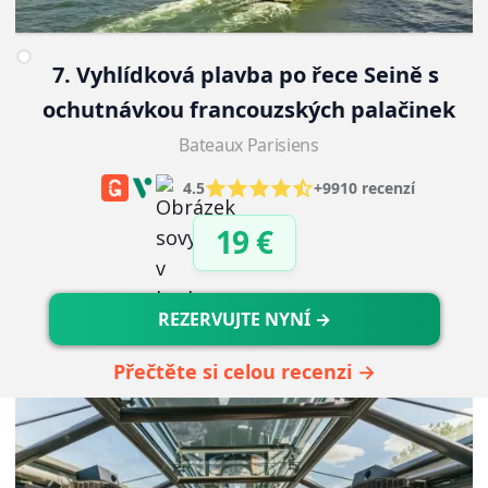
7. Vyhlídková plavba po řece Seině s 
ochutnávkou francouzských palačinek
Bateaux Parisiens
4.5
+9910 recenzí
19 €
REZERVUJTE NYNÍ →
Přečtěte si celou recenzi →