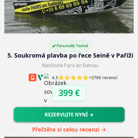
✔️ Personally Tested
5. Soukromá plavba po řece Seině v Paříži
Navštivte Paris en Bateau
4.3
+2700 recenzí
399 €
REZERVUJTE NYNÍ →
Přečtěte si celou recenzi →