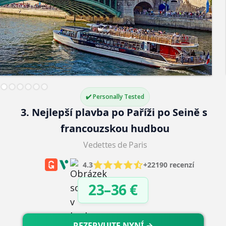
✔️ Personally Tested
3. Nejlepší plavba po Paříži po Seině s 
francouzskou hudbou
Vedettes de Paris
4.3
+22190 recenzí
23–36 €
REZERVUJTE NYNÍ →