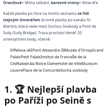
Oranžová
= Místa setkání,
barevné vrstvy
= Itineráře
Každá plavba po řece na tomto seznamu
se řídí
stejným itinerářem
(kromě plavby po kanálu St.
Martin), která vede mezi Sochou Svobody a Pont de
Sully (Sully Bridge). Trasa prochází téměř 20
orientačními body, včetně:
Eiffelova věžPont Alexandre IIIMusée d'OrsayGrand
PalaisPetit PalaisInstitut de FranceÎle de la
CitéKatedrála Notre DameHotel de VilleMuzeum
LouvrePlace de la ConcordeSocha svobody
1. 🏆 Nejlepší plavba
po Paříži po Seině s