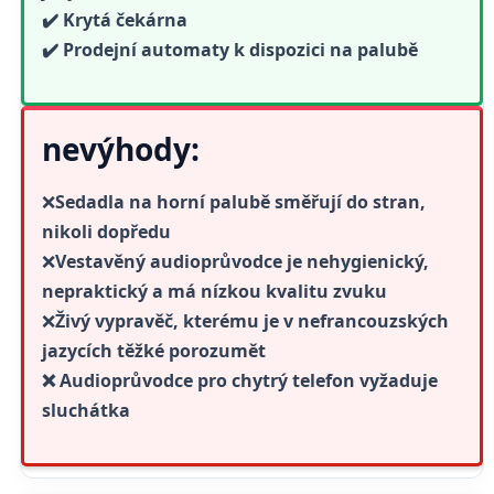
✔️ Krytá čekárna
✔️ Prodejní automaty k dispozici na palubě
nevýhody:
❌
Sedadla na horní palubě směřují do stran,
nikoli dopředu
❌
Vestavěný audioprůvodce je nehygienický,
nepraktický a má nízkou kvalitu zvuku
❌
Živý vypravěč, kterému je v nefrancouzských
jazycích těžké porozumět
❌ Audioprůvodce pro chytrý telefon vyžaduje
sluchátka