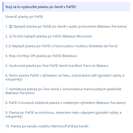
Stojí za to vyzkoušet plavbu po Seině v Paříži?
Itinerář plavby po Paříži
1. 🏆 Nejlepší plavba po Paříži po Seině s audio průvodcem (Bateaux Parisiens)
2. 🥈 Druhá nejlepší plavba po Paříži (Bateaux Mouches)
3.🥉 Nejlepší plavba po Paříži s francouzskou hudbou (Vedettes de Paris)
4. Hop-On/Hop-Off plavba po Paříži (Batobus)
5. Soukromá plavba po řece Paříži Seině (navštívit Paris en Bateau)
6. Noční plavba Paříží s výhledem na řeku, ochutnávka vaflí (globální výlety a
vstupenky)
7. Vyhlídková plavba po řece Seině s ochutnávkou francouzských palačinek
(Bateaux Parisiens)
8. Paříž 3-chodová obědová plavba s malebným výhledem (Bateaux Parisiens)
9. Plavba po Paříži se zmrzlinou, dezertem nebo nápojem (globální výlety a
vstupenky)
10. Plavba po kanálu svatého Martina (Pařížský kanál)