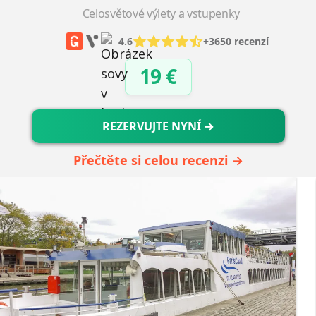
Celosvětové výlety a vstupenky
4.6
+3650 recenzí
19 €
REZERVUJTE NYNÍ →
Přečtěte si celou recenzi →