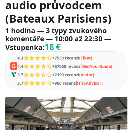
audio průvodcem
(Bateaux Parisiens)
1 hodina — 3 typy zvukového
komentáře — 10:00 až 22:30 —
18 €
Vstupenka:
4.3
+7530 recenzí
(Tiket)
4.4
+67060 recenzí
(GetYourGuide)
3.7
+2190 recenzí
(Viator)
3.7
+960 recenzí
(TripAdvisor)