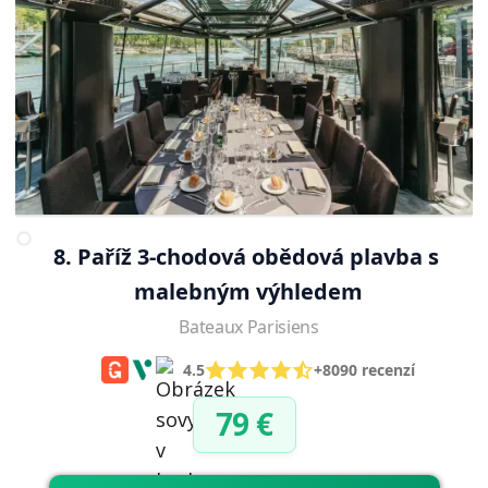
8. Paříž 3-chodová obědová plavba s 
malebným výhledem
Bateaux Parisiens
4.5
+8090 recenzí
79 €