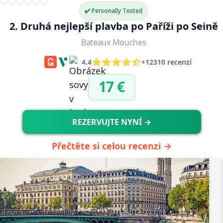
✔️ Personally Tested
2. Druhá nejlepší plavba po Paříži po Seině
Bateaux Mouches
4.4
+12310 recenzí
17 €
REZERVUJTE NYNÍ →
Přečtěte si celou recenzi →