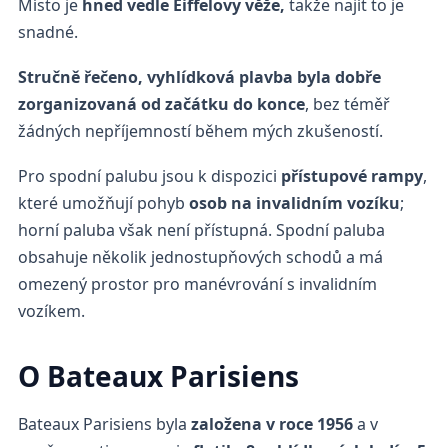
Místo je
hned vedle Eiffelovy věže,
takže najít to je
snadné.
Stručně řečeno, vyhlídková plavba byla dobře
zorganizovaná od začátku do konce
, bez téměř
žádných nepříjemností během mých zkušeností.
Pro spodní palubu jsou k dispozici
přístupové rampy
,
které umožňují pohyb
osob na invalidním vozíku
;
horní paluba však není přístupná. Spodní paluba
obsahuje několik jednostupňových schodů a má
omezený prostor pro manévrování s invalidním
vozíkem.
O Bateaux Parisiens
Bateaux Parisiens byla
založena v roce 1956
a v