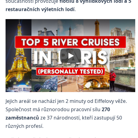
současnosti provozuje
flotilu 8 vyhlídkových lodí a 5
restauračních výletních lodí
.
Jejich areál se nachází jen 2 minuty od Eiffelovy věže.
Společnost má různorodou pracovní sílu
270
zaměstnanců
ze 37 národností, kteří zastupují 50
různých profesí.