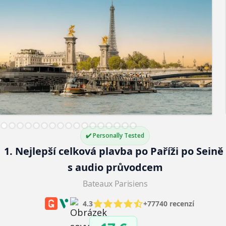
✔️ Personally Tested
1. Nejlepší celková plavba po Paříži po Seině
s audio průvodcem
Bateaux Parisiens
4.3
+77740 recenzí