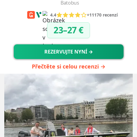
Batobus
4.4
+11170 recenzí
23–27 €
REZERVUJTE NYNÍ →
Přečtěte si celou recenzi →