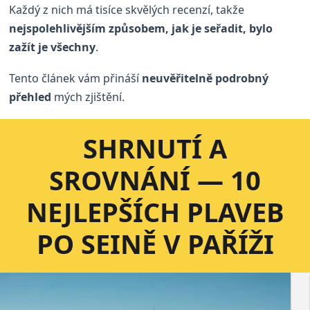
Každý z nich má tisíce skvělých recenzí, takže
nejspolehlivějším způsobem, jak je seřadit, bylo
zažít je všechny
.
Tento článek vám přináší
neuvěřitelně podrobný
přehled
mých zjištění.
SHRNUTÍ A
SROVNÁNÍ — 10
NEJLEPŠÍCH PLAVEB
PO SEINĚ V PAŘÍŽI