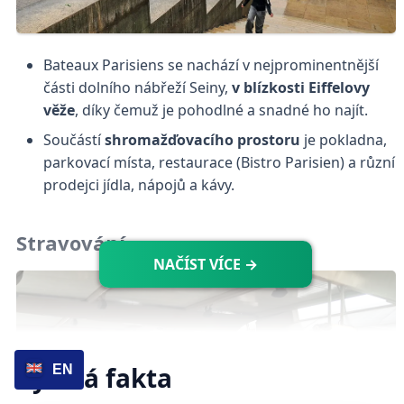
Bateaux Parisiens se nachází v nejprominentnější
části dolního nábřeží Seiny,
v blízkosti Eiffelovy
věže
, díky čemuž je pohodlné a snadné ho najít.
Součástí
shromažďovacího prostoru
je pokladna,
parkovací místa, restaurace (Bistro Parisien) a různí
prodejci jídla, nápojů a kávy.
Stravování
NAČÍST VÍCE →
Rychlá fakta
EN