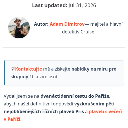
Last updated:
Jul 31, 2026
Autor:
Adam Dimitrov
— majitel a hlavní
detektiv Cruise
💡
Kontaktujte
mě a získejte
nabídky na míru pro
skupiny
10 a více osob.
Vydal jsem se na
dvanáctidenní cestu do Paříže,
abych našel definitivní odpovědi
vyzkoušením
pěti
nejoblíbenějších říčních plaveb Pris
a
plaveb s večeří
v Paříži
.