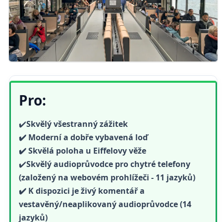
Pro:
✔️
Skvělý všestranný zážitek
✔️ Moderní a dobře vybavená loď
✔️ Skvělá poloha u Eiffelovy věže
✔️
Skvělý
audioprůvodce pro chytré telefony
(založený na webovém prohlížeči - 11 jazyků)
✔️ K dispozici je živý komentář a
vestavěný/neaplikovaný audioprůvodce (14
jazyků)